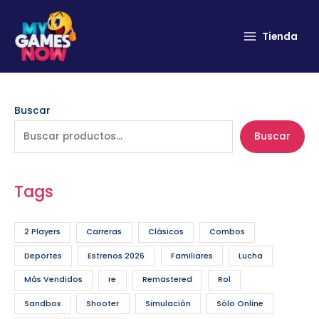
Tienda
Buscar
Buscar
Tags
2 Players
Carreras
Clásicos
Combos
Deportes
Estrenos 2026
Familiares
Lucha
Más Vendidos
re
Remastered
Rol
Sandbox
Shooter
Simulación
Sólo Online