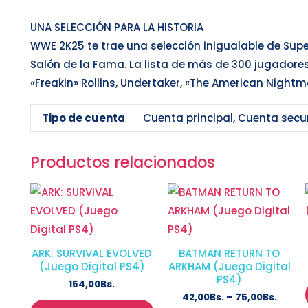
UNA SELECCIÓN PARA LA HISTORIA
WWE 2K25 te trae una selección inigualable de Sup
Salón de la Fama. La lista de más de 300 jugadore
«Freakin» Rollins, Undertaker, «The American Night
Tipo de cuenta
Cuenta principal, Cuenta sec
Productos relacionados
ARK: SURVIVAL EVOLVED
BATMAN RETURN TO
(Juego Digital PS4)
ARKHAM (Juego Digital
PS4)
154,00
Bs.
42,00
Bs.
–
75,00
Bs.