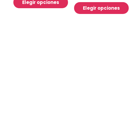
Elegir opciones
Elegir opciones
:30 a 21:30
¿Tienes dudas?
Contáctan
Nuestras Redes
livia