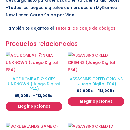
descarga listo para ser usado en tu cuenta Microsoft.
-Todos los juegos digitales comprados en MyGames
Now tienen Garantía de por Vida.
También te dejamos el
Tutorial de canje de códigos.
Productos relacionados
ACE KOMBAT 7: SKIES
ASSASSINS CREED ORIGINS
UNKNOWN (Juego Digital
(Juego Digital PS4)
PS4)
69,00
Bs.
–
113,00
Bs.
65,00
Bs.
–
113,00
Bs.
Elegir opciones
Elegir opciones