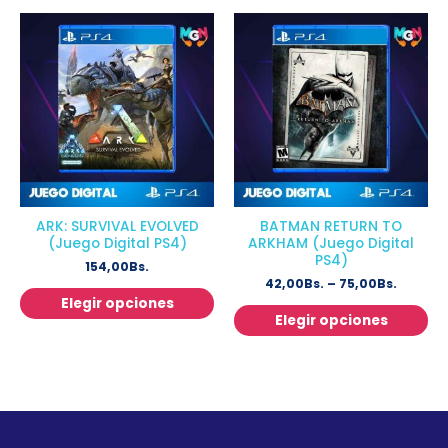
ARK: SURVIVAL EVOLVED
BATMAN RETURN TO
(Juego Digital PS4)
ARKHAM (Juego Digital
PS4)
154,00
Bs.
42,00
Bs.
–
75,00
Bs.
Elegir opciones
Elegir opciones