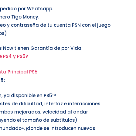
u pedido por Whatsapp.
mero Tigo Money.
reo y contraseña de tu cuenta PSN con el juego
os)
 Now tienen Garantía de por Vida.
e PS4 y PS5?
ta Principal PS5
S5
:
, ya disponible en PS5™
tes de dificultad, interfaz e interacciones
rumbos mejorados, velocidad al andar
yendo el tamaño de subtítulos).
«Inundado», ¡donde se introducen nuevas