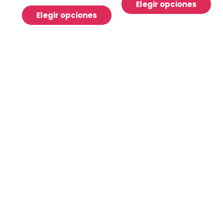
Elegir opciones
Elegir opciones
:30 a 21:30
¿Tienes dudas?
Contáctan
Nuestras Redes