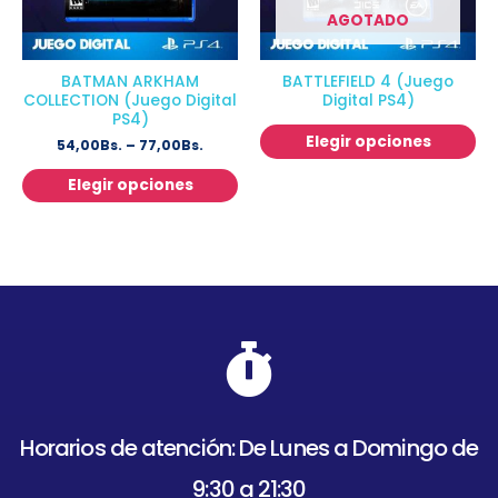
AGOTADO
BATMAN ARKHAM
BATTLEFIELD 4 (Juego
COLLECTION (Juego Digital
Digital PS4)
PS4)
Elegir opciones
54,00
Bs.
–
77,00
Bs.
Elegir opciones
Horarios de atención: De Lunes a Domingo de
9:30 a 21:30