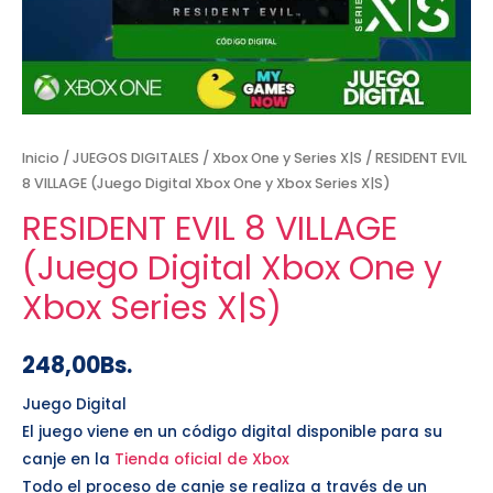
Inicio
/
JUEGOS DIGITALES
/
Xbox One y Series X|S
/ RESIDENT EVIL
8 VILLAGE (Juego Digital Xbox One y Xbox Series X|S)
RESIDENT EVIL 8 VILLAGE
(Juego Digital Xbox One y
Xbox Series X|S)
248,00
Bs.
Juego Digital
El juego viene en un código digital disponible para su
canje en la
Tienda oficial de Xbox
Todo el proceso de canje se realiza a través de un