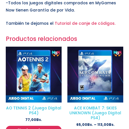
-Todos los juegos digitales comprados en MyGames
Now tienen Garantía de por Vida.
También te dejamos el
Tutorial de canje de códigos.
Productos relacionados
AO TENNIS 2 (Juego Digital
ACE KOMBAT 7: SKIES
PS4)
UNKNOWN (Juego Digital
PS4)
77,00
Bs.
65,00
Bs.
–
113,00
Bs.