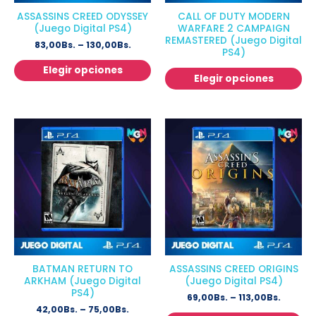
ASSASSINS CREED ODYSSEY
CALL OF DUTY MODERN
(Juego Digital PS4)
WARFARE 2 CAMPAIGN
REMASTERED (Juego Digital
83,00
Bs.
–
130,00
Bs.
PS4)
Elegir opciones
Elegir opciones
BATMAN RETURN TO
ASSASSINS CREED ORIGINS
ARKHAM (Juego Digital
(Juego Digital PS4)
PS4)
69,00
Bs.
–
113,00
Bs.
42,00
Bs.
–
75,00
Bs.