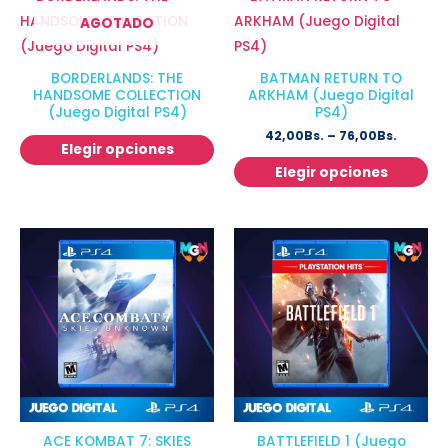
AGOTADO
BORDERLANDS: THE
BATMAN RETURN TO
HANDSOME COLLECTION
ARKHAM (Juego Digital
(Juego Digital PS4)
PS4)
42,00
Bs.
–
76,00
Bs.
Elegir opciones
Elegir opciones
ACE KOMBAT 7: SKIES
BATTLEFIELD 1 (Juego