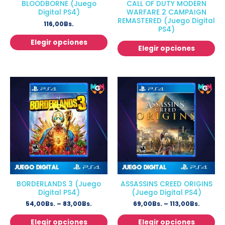
BLOODBORNE (Juego
CALL OF DUTY MODERN
Digital PS4)
WARFARE 2 CAMPAIGN
REMASTERED (Juego Digital
116,00
Bs.
PS4)
Elegir opciones
Elegir opciones
BORDERLANDS 3 (Juego
ASSASSINS CREED ORIGINS
Digital PS4)
(Juego Digital PS4)
54,00
Bs.
–
83,00
Bs.
69,00
Bs.
–
113,00
Bs.
Elegir opciones
Elegir opciones