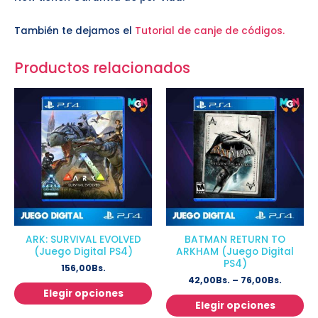
También te dejamos el
Tutorial de canje de códigos.
Productos relacionados
ARK: SURVIVAL EVOLVED
BATMAN RETURN TO
(Juego Digital PS4)
ARKHAM (Juego Digital
PS4)
156,00
Bs.
42,00
Bs.
–
76,00
Bs.
Elegir opciones
Elegir opciones