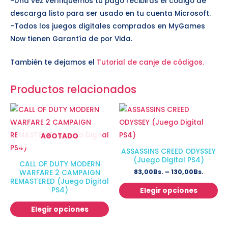
-Una vez verifiquemos tu pago recibirás el código de
descarga listo para ser usado en tu cuenta Microsoft.
-Todos los juegos digitales comprados en MyGames
Now tienen Garantía de por Vida.
También te dejamos el
Tutorial de canje de códigos.
Productos relacionados
AGOTADO
ASSASSINS CREED ODYSSEY
(Juego Digital PS4)
CALL OF DUTY MODERN
83,00
Bs.
–
130,00
Bs.
WARFARE 2 CAMPAIGN
REMASTERED (Juego Digital
PS4)
Elegir opciones
Elegir opciones