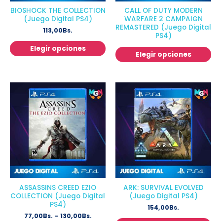
BIOSHOCK THE COLLECTION
CALL OF DUTY MODERN
(Juego Digital PS4)
WARFARE 2 CAMPAIGN
REMASTERED (Juego Digital
113,00
Bs.
PS4)
Elegir opciones
Elegir opciones
ASSASSINS CREED EZIO
ARK: SURVIVAL EVOLVED
COLLECTION (Juego Digital
(Juego Digital PS4)
PS4)
154,00
Bs.
77,00
Bs.
–
130,00
Bs.