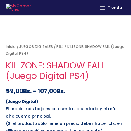
Tienda
Inicio
/
JUEGOS DIGITALES
/
PS4
/ KILLZONE: SHADOW FALL (Juego
Digital PS4)
KILLZONE: SHADOW FALL
(Juego Digital PS4)
59,00
Bs.
–
107,00
Bs.
(Juego Digital)
El precio más bajo es en cuenta secundaria y el más
alto cuenta principal.
(Si el producto sólo tiene un precio debes hacer clic en
«Elige una opción» para ver el tipo de cuenta)