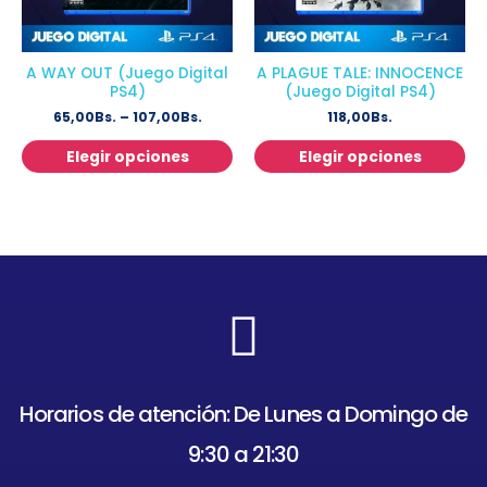
A WAY OUT (Juego Digital
A PLAGUE TALE: INNOCENCE
PS4)
(Juego Digital PS4)
65,00
Bs.
–
107,00
Bs.
118,00
Bs.
Elegir opciones
Elegir opciones
Horarios de atención: De Lunes a Domingo de
9:30 a 21:30