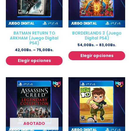
BATMAN RETURN TO
BORDERLANDS 3 (Juego
ARKHAM (Juego Digital
Digital PS4)
PS4)
54,00
Bs.
–
83,00
Bs.
42,00
Bs.
–
75,00
Bs.
Elegir opciones
Elegir opciones
AGOTADO