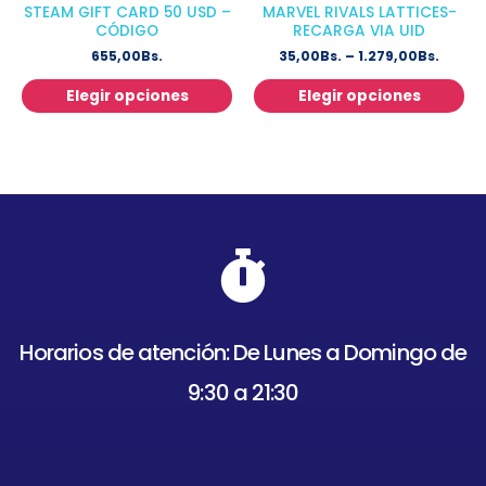
STEAM GIFT CARD 50 USD –
MARVEL RIVALS LATTICES-
CÓDIGO
RECARGA VIA UID
655,00
Bs.
35,00
Bs.
–
1.279,00
Bs.
Elegir opciones
Elegir opciones
Horarios de atención: De Lunes a Domingo de
9:30 a 21:30