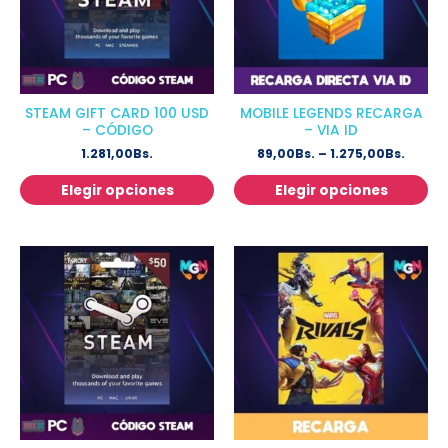
STEAM GIFT CARD 100 USD
MOBILE LEGENDS RECARGA
– CÓDIGO
– VIA ID
1.281,00
Bs.
89,00
Bs.
–
1.275,00
Bs.
Elegir opciones
Elegir opciones