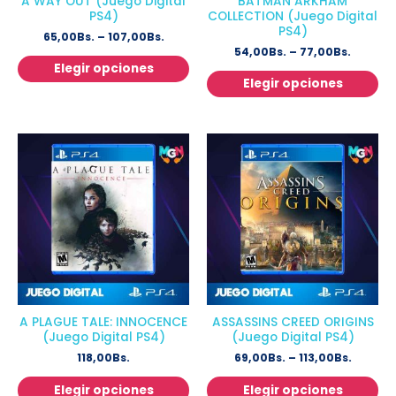
A WAY OUT (Juego Digital
BATMAN ARKHAM
PS4)
COLLECTION (Juego Digital
PS4)
65,00
Bs.
–
107,00
Bs.
54,00
Bs.
–
77,00
Bs.
Elegir opciones
Elegir opciones
A PLAGUE TALE: INNOCENCE
ASSASSINS CREED ORIGINS
(Juego Digital PS4)
(Juego Digital PS4)
118,00
Bs.
69,00
Bs.
–
113,00
Bs.
Elegir opciones
Elegir opciones