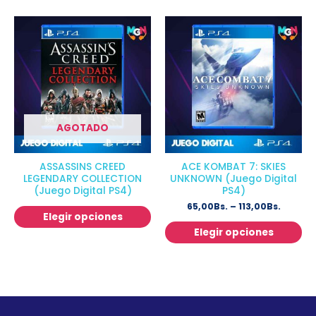
AGOTADO
ASSASSINS CREED
ACE KOMBAT 7: SKIES
LEGENDARY COLLECTION
UNKNOWN (Juego Digital
(Juego Digital PS4)
PS4)
65,00
Bs.
–
113,00
Bs.
Elegir opciones
Elegir opciones