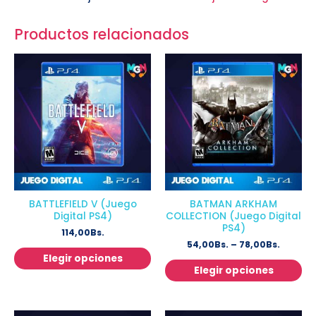
Productos relacionados
BATTLEFIELD V (Juego
BATMAN ARKHAM
Digital PS4)
COLLECTION (Juego Digital
PS4)
114,00
Bs.
54,00
Bs.
–
78,00
Bs.
Elegir opciones
Elegir opciones