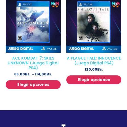
ACE KOMBAT 7: SKIES
A PLAGUE TALE: INNOCENCE
UNKNOWN (Juego Digital
(Juego Digital PS4)
PS4)
120,00
Bs.
66,00
Bs.
–
114,00
Bs.
Elegir opciones
Elegir opciones