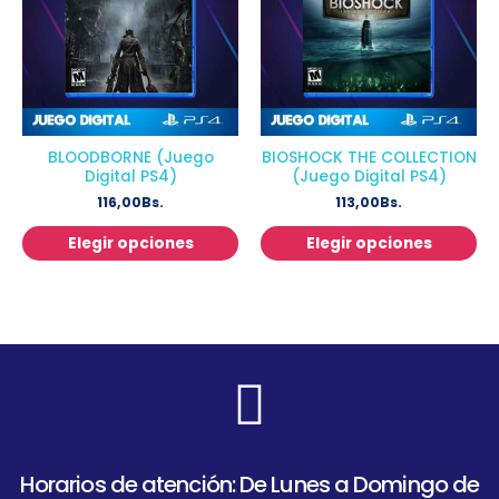
BLOODBORNE (Juego
BIOSHOCK THE COLLECTION
Digital PS4)
(Juego Digital PS4)
116,00
Bs.
113,00
Bs.
Elegir opciones
Elegir opciones
Horarios de atención: De Lunes a Domingo de