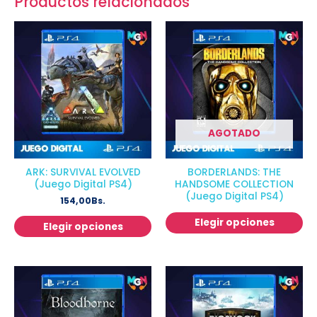
Productos relacionados
AGOTADO
ARK: SURVIVAL EVOLVED
BORDERLANDS: THE
(Juego Digital PS4)
HANDSOME COLLECTION
(Juego Digital PS4)
154,00
Bs.
Elegir opciones
Elegir opciones